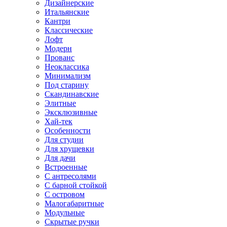
Дизайнерские
Итальянские
Кантри
Классические
Лофт
Модерн
Прованс
Неоклассика
Минимализм
Под старину
Скандинавские
Элитные
Эксклюзивные
Хай-тек
Особенности
Для студии
Для хрущевки
Для дачи
Встроенные
С антресолями
С барной стойкой
С островом
Малогабаритные
Модульные
Скрытые ручки