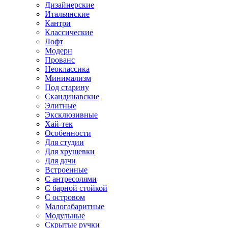
Дизайнерские
Итальянские
Кантри
Классические
Лофт
Модерн
Прованс
Неоклассика
Минимализм
Под старину
Скандинавские
Элитные
Эксклюзивные
Хай-тек
Особенности
Для студии
Для хрущевки
Для дачи
Встроенные
С антресолями
С барной стойкой
С островом
Малогабаритные
Модульные
Скрытые ручки