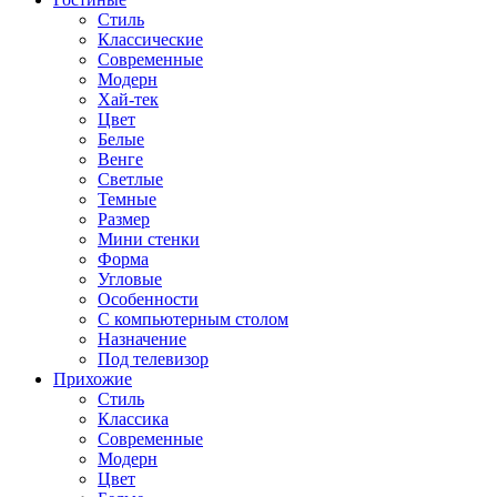
Стиль
Классические
Современные
Модерн
Хай-тек
Цвет
Белые
Венге
Светлые
Темные
Размер
Мини стенки
Форма
Угловые
Особенности
С компьютерным столом
Назначение
Под телевизор
Прихожие
Стиль
Классика
Современные
Модерн
Цвет