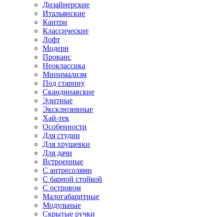
Дизайнерские
Итальянские
Кантри
Классические
Лофт
Модерн
Прованс
Неоклассика
Минимализм
Под старину
Скандинавские
Элитные
Эксклюзивные
Хай-тек
Особенности
Для студии
Для хрущевки
Для дачи
Встроенные
С антресолями
С барной стойкой
С островом
Малогабаритные
Модульные
Скрытые ручки