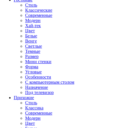
Стиль
Классические
Современные
Модерн
Хай-тек
Цвет
Белые
Венге
Светлые
Темные
Размер
Мини стенки
Форма
Угловые
Особенности
С компьютерным столом
Назначение
Под телевизор
Прихожие
Стиль
Классика
Современные
Модерн
Цвет