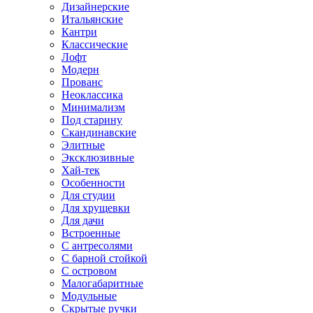
Дизайнерские
Итальянские
Кантри
Классические
Лофт
Модерн
Прованс
Неоклассика
Минимализм
Под старину
Скандинавские
Элитные
Эксклюзивные
Хай-тек
Особенности
Для студии
Для хрущевки
Для дачи
Встроенные
С антресолями
С барной стойкой
С островом
Малогабаритные
Модульные
Скрытые ручки