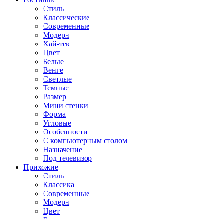
Стиль
Классические
Современные
Модерн
Хай-тек
Цвет
Белые
Венге
Светлые
Темные
Размер
Мини стенки
Форма
Угловые
Особенности
С компьютерным столом
Назначение
Под телевизор
Прихожие
Стиль
Классика
Современные
Модерн
Цвет