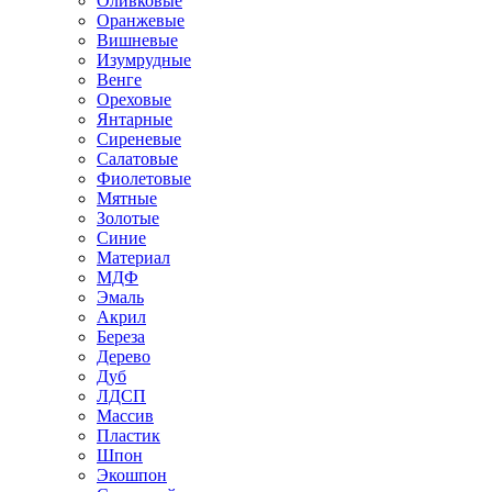
Оливковые
Оранжевые
Вишневые
Изумрудные
Венге
Ореховые
Янтарные
Сиреневые
Салатовые
Фиолетовые
Мятные
Золотые
Синие
Материал
МДФ
Эмаль
Акрил
Береза
Дерево
Дуб
ЛДСП
Массив
Пластик
Шпон
Экошпон