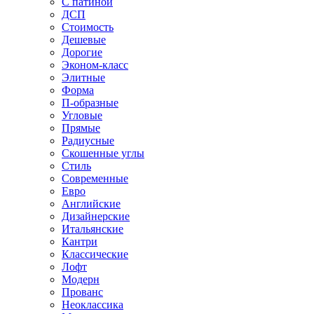
С патиной
ДСП
Стоимость
Дешевые
Дорогие
Эконом-класс
Элитные
Форма
П-образные
Угловые
Прямые
Радиусные
Скошенные углы
Стиль
Современные
Евро
Английские
Дизайнерские
Итальянские
Кантри
Классические
Лофт
Модерн
Прованс
Неоклассика