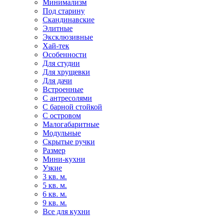
Минимализм
Под старину
Скандинавские
Элитные
Эксклюзивные
Хай-тек
Особенности
Для студии
Для хрущевки
Для дачи
Встроенные
С антресолями
С барной стойкой
С островом
Малогабаритные
Модульные
Скрытые ручки
Размер
Мини-кухни
Узкие
3 кв. м.
5 кв. м.
6 кв. м.
9 кв. м.
Все для кухни