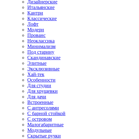
Дизайнерские
Итальянские
Кантри
Классические
Лофт
Модерн
Прованс
Неоклассика
Минимализм
Под старину
Скандинавские
Элитные
Эксклюзивные
Хай-тек
Особенности
Для студии
Для хрущевки
Для дачи
Встроенные
С антресолями
С барной стойкой
С островом
Малогабаритные
Модульные
Скрытые ручки