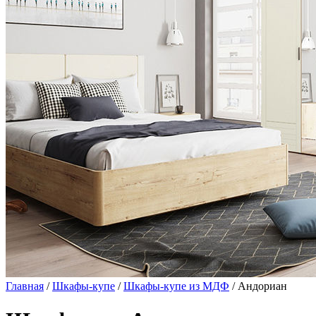
Главная
/
Шкафы-купе
/
Шкафы-купе из МДФ
/ Андориан