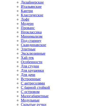
Дизайнерские
Итальянские
Кантри
Классические
Лофт
Модерн
Прованс
Неоклассика
Минимализм
Под старину
Скандинавские
Элитные
Эксклюзивные
Хай-тек
Особенности
Для студии
Для хрущевки
Для дачи
Встроенные
С антресолями
С барной стойкой
С островом
Малогабаритные
Модульные
Скрытые ручки