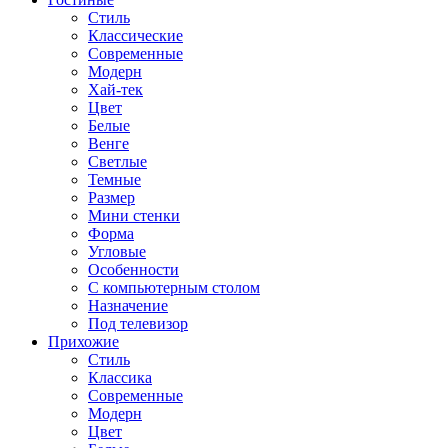
Стиль
Классические
Современные
Модерн
Хай-тек
Цвет
Белые
Венге
Светлые
Темные
Размер
Мини стенки
Форма
Угловые
Особенности
С компьютерным столом
Назначение
Под телевизор
Прихожие
Стиль
Классика
Современные
Модерн
Цвет