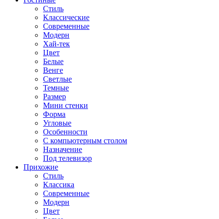
Стиль
Классические
Современные
Модерн
Хай-тек
Цвет
Белые
Венге
Светлые
Темные
Размер
Мини стенки
Форма
Угловые
Особенности
С компьютерным столом
Назначение
Под телевизор
Прихожие
Стиль
Классика
Современные
Модерн
Цвет