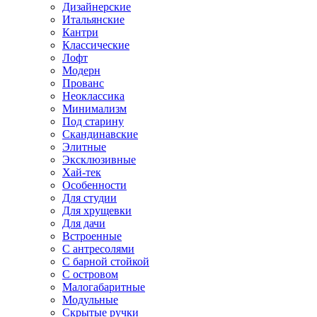
Дизайнерские
Итальянские
Кантри
Классические
Лофт
Модерн
Прованс
Неоклассика
Минимализм
Под старину
Скандинавские
Элитные
Эксклюзивные
Хай-тек
Особенности
Для студии
Для хрущевки
Для дачи
Встроенные
С антресолями
С барной стойкой
С островом
Малогабаритные
Модульные
Скрытые ручки