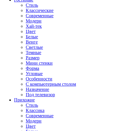
Стиль
Классические
Современные
Модерн
Хай-тек
Цвет
Белые
Венге
Светлые
Темные
Размер
Мини стенки
Форма
Угловые
Особенности
С компьютерным столом
Назначение
Под телевизор
Прихожие
Стиль
Классика
Современные
Модерн
Цвет