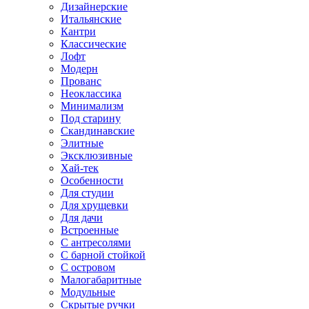
Дизайнерские
Итальянские
Кантри
Классические
Лофт
Модерн
Прованс
Неоклассика
Минимализм
Под старину
Скандинавские
Элитные
Эксклюзивные
Хай-тек
Особенности
Для студии
Для хрущевки
Для дачи
Встроенные
С антресолями
С барной стойкой
С островом
Малогабаритные
Модульные
Скрытые ручки