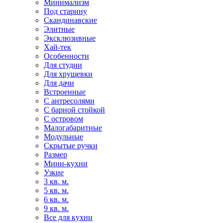
Минимализм
Под старину
Скандинавские
Элитные
Эксклюзивные
Хай-тек
Особенности
Для студии
Для хрущевки
Для дачи
Встроенные
С антресолями
С барной стойкой
С островом
Малогабаритные
Модульные
Скрытые ручки
Размер
Мини-кухни
Узкие
3 кв. м.
5 кв. м.
6 кв. м.
9 кв. м.
Все для кухни