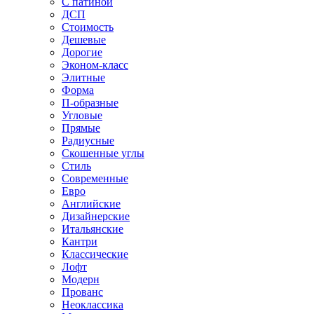
С патиной
ДСП
Стоимость
Дешевые
Дорогие
Эконом-класс
Элитные
Форма
П-образные
Угловые
Прямые
Радиусные
Скошенные углы
Стиль
Современные
Евро
Английские
Дизайнерские
Итальянские
Кантри
Классические
Лофт
Модерн
Прованс
Неоклассика