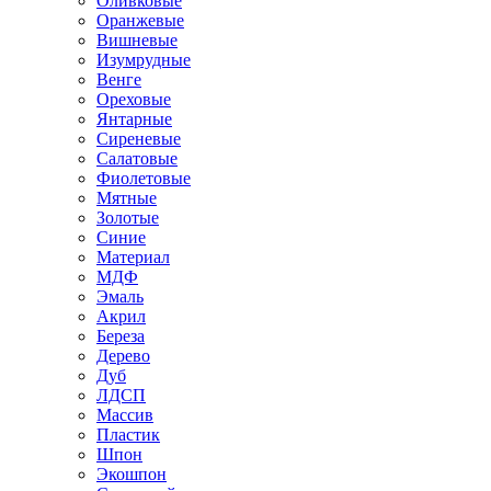
Оливковые
Оранжевые
Вишневые
Изумрудные
Венге
Ореховые
Янтарные
Сиреневые
Салатовые
Фиолетовые
Мятные
Золотые
Синие
Материал
МДФ
Эмаль
Акрил
Береза
Дерево
Дуб
ЛДСП
Массив
Пластик
Шпон
Экошпон