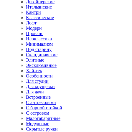
Дизайнерские
Итальянские
Кантри
Классические
Лофт
Модерн
Прованс
Неоклассика
Минимализм
Под старину
Скандинавские
Элитные
Эксклюзивные
Хай-тек
Особенности
Для студии
Для хрущевки
Для дачи
Встроенные
С антресолями
С барной стойкой
С островом
Малогабаритные
Модульные
Скрытые ручки