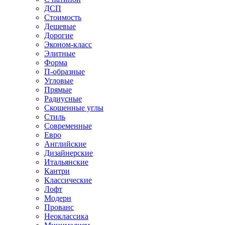
ДСП
Стоимость
Дешевые
Дорогие
Эконом-класс
Элитные
Форма
П-образные
Угловые
Прямые
Радиусные
Скошенные углы
Стиль
Современные
Евро
Английские
Дизайнерские
Итальянские
Кантри
Классические
Лофт
Модерн
Прованс
Неоклассика