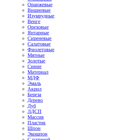
Оранжевые
Вишневые
Изумрудные
Венге
Ореховые
Янтарные
Сиреневые
Салатовые
Фиолетовые
Мятные
Золотые
Синие
Материал
МДФ
Эмаль
Акрил
Береза
Дерево
Дуб
ЛДСП
Массив
Пластик
Шпон
Экошпон
С патиной