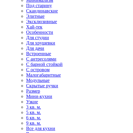
Минимализм
Под старину
Скандинавские
Элитные
Эксклюзивные
Хай-тек
Особенности
Для студии
Для хрущевки
Для дачи
Встроенные
С антресолями
С барной стойкой
С островом
Малогабаритные
Модульные
Скрытые ручки
Размер
Мини-кухни
Узкие
3 кв. м.
5 кв. м.
6 кв. м.
9 кв. м.
Все для кухни