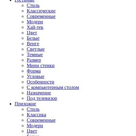
Стиль
Классические
Современные
Модерн
Хай-тек
Цвет
Белые
Венге
Светлые
Темные
Размер
Мини стенки
Форма
Угловые
Особенности
С компьютерным столом
Назначение
Под телевизор
Прихожие
Стиль
Классика
Современные
Модерн
Цвет