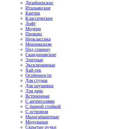
Дизайнерские
Итальянские
Кантри
Классические
Лофт
Модерн
Прованс
Неоклассика
Минимализм
Под старину
Скандинавские
Элитные
Эксклюзивные
Хай-тек
Особенности
Для студии
Для хрущевки
Для дачи
Встроенные
С антресолями
С барной стойкой
С островом
Малогабаритные
Модульные
Скрытые ручки