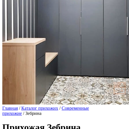
Главная
/
Каталог прихожих
/
Современные
прихожие
/ Зебрина
Прихожая Зебрина