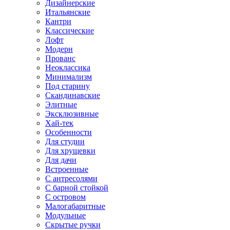
Дизайнерские
Итальянские
Кантри
Классические
Лофт
Модерн
Прованс
Неоклассика
Минимализм
Под старину
Скандинавские
Элитные
Эксклюзивные
Хай-тек
Особенности
Для студии
Для хрущевки
Для дачи
Встроенные
С антресолями
С барной стойкой
С островом
Малогабаритные
Модульные
Скрытые ручки