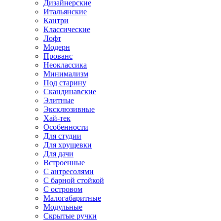
Дизайнерские
Итальянские
Кантри
Классические
Лофт
Модерн
Прованс
Неоклассика
Минимализм
Под старину
Скандинавские
Элитные
Эксклюзивные
Хай-тек
Особенности
Для студии
Для хрущевки
Для дачи
Встроенные
С антресолями
С барной стойкой
С островом
Малогабаритные
Модульные
Скрытые ручки