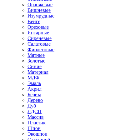
Оранжевые
Вишневые
Изумрудные
Венге
Ореховые
Янтарные
Сиреневые
Салатовые
Фиолетовые
Мятные
Золотые
Синие
Материал
МДФ
Эмаль
Акрил
Береза
Дерево
Дуб
ЛДСП
Массив
Пластик
Шпон
Экошпон
С патиной