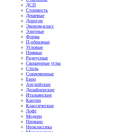
ДСП
Стоимость
Дешевые
Дорогие
Эконом-класс
Элитные
Форма
П-образные
Угловые
Прямые
Радиусные
Скошенные углы
Стиль
Современные
Евро
Английские
Дизайнерские
Итальянские
Кантри
Классические
Лофт
Модерн
Прованс
Неоклассика