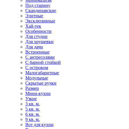
Минимализм
Под старину
Скандинавские
Элитные
Эксклюзивные
Хай-тек
Особенности
Для студии
Для хрущевки
Для дачи
Встроенные
С антресолями
С барной стойкой
С островом
Малогабаритные
Модульные
Скрытые ручки
Размер
Мини-кухни
Узкие
3 кв. м.
5 кв. м.
6 кв. м.
9 кв. м.
Все для кухни