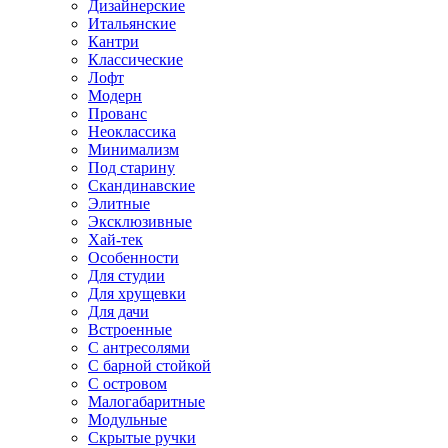
Дизайнерские
Итальянские
Кантри
Классические
Лофт
Модерн
Прованс
Неоклассика
Минимализм
Под старину
Скандинавские
Элитные
Эксклюзивные
Хай-тек
Особенности
Для студии
Для хрущевки
Для дачи
Встроенные
С антресолями
С барной стойкой
С островом
Малогабаритные
Модульные
Скрытые ручки