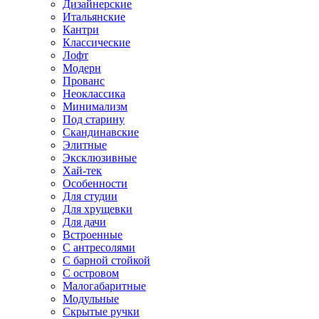
Дизайнерские
Итальянские
Кантри
Классические
Лофт
Модерн
Прованс
Неоклассика
Минимализм
Под старину
Скандинавские
Элитные
Эксклюзивные
Хай-тек
Особенности
Для студии
Для хрущевки
Для дачи
Встроенные
С антресолями
С барной стойкой
С островом
Малогабаритные
Модульные
Скрытые ручки