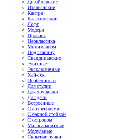
Дизайнерские
Итальянские
Кантри
Классические
Лофт
Модерн
Прованс
Неоклассика
Минимализм
Под старину
Скандинавские
Элитные
Эксклюзивные
Хай-тек
Особенности
Для студии
Для хрущевки
Для дачи
Встроенные
С антресолями
С барной стойкой
С островом
Малогабаритные
Модульные
Скрытые ручки