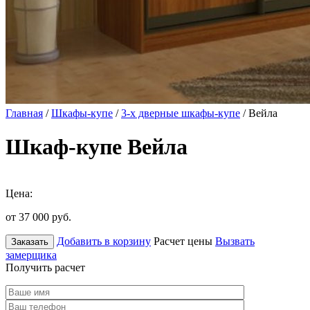
Главная
/
Шкафы-купе
/
3-х дверные шкафы-купе
/ Вейла
Шкаф-купе Вейла
Цена:
от 37 000
руб.
Добавить в корзину
Расчет цены
Вызвать
Заказать
замерщика
Получить расчет