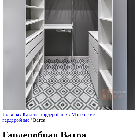
Главная
/
Каталог гардеробных
/
Маленькие
гардеробные
/ Ватоа
Гардеробная Ватоа