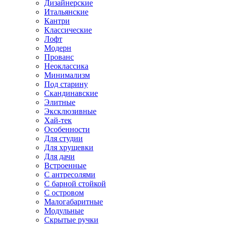
Дизайнерские
Итальянские
Кантри
Классические
Лофт
Модерн
Прованс
Неоклассика
Минимализм
Под старину
Скандинавские
Элитные
Эксклюзивные
Хай-тек
Особенности
Для студии
Для хрущевки
Для дачи
Встроенные
С антресолями
С барной стойкой
С островом
Малогабаритные
Модульные
Скрытые ручки