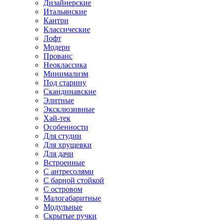
Дизайнерские
Итальянские
Кантри
Классические
Лофт
Модерн
Прованс
Неоклассика
Минимализм
Под старину
Скандинавские
Элитные
Эксклюзивные
Хай-тек
Особенности
Для студии
Для хрущевки
Для дачи
Встроенные
С антресолями
С барной стойкой
С островом
Малогабаритные
Модульные
Скрытые ручки