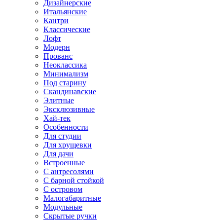
Дизайнерские
Итальянские
Кантри
Классические
Лофт
Модерн
Прованс
Неоклассика
Минимализм
Под старину
Скандинавские
Элитные
Эксклюзивные
Хай-тек
Особенности
Для студии
Для хрущевки
Для дачи
Встроенные
С антресолями
С барной стойкой
С островом
Малогабаритные
Модульные
Скрытые ручки