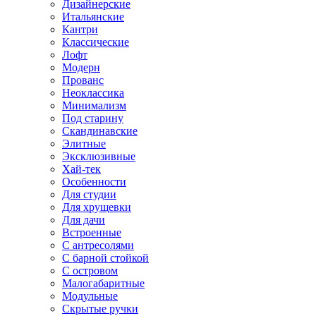
Дизайнерские
Итальянские
Кантри
Классические
Лофт
Модерн
Прованс
Неоклассика
Минимализм
Под старину
Скандинавские
Элитные
Эксклюзивные
Хай-тек
Особенности
Для студии
Для хрущевки
Для дачи
Встроенные
С антресолями
С барной стойкой
С островом
Малогабаритные
Модульные
Скрытые ручки