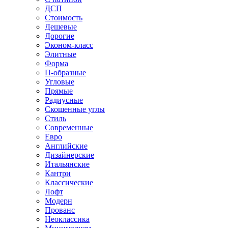
ДСП
Стоимость
Дешевые
Дорогие
Эконом-класс
Элитные
Форма
П-образные
Угловые
Прямые
Радиусные
Скошенные углы
Стиль
Современные
Евро
Английские
Дизайнерские
Итальянские
Кантри
Классические
Лофт
Модерн
Прованс
Неоклассика