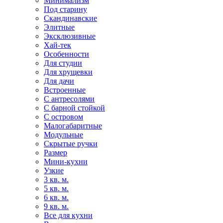
Минимализм
Под старину
Скандинавские
Элитные
Эксклюзивные
Хай-тек
Особенности
Для студии
Для хрущевки
Для дачи
Встроенные
С антресолями
С барной стойкой
С островом
Малогабаритные
Модульные
Скрытые ручки
Размер
Мини-кухни
Узкие
3 кв. м.
5 кв. м.
6 кв. м.
9 кв. м.
Все для кухни