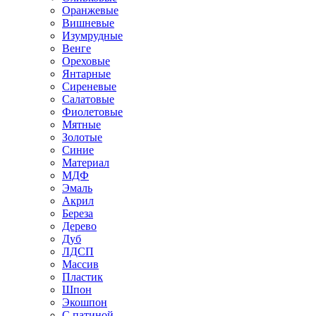
Оранжевые
Вишневые
Изумрудные
Венге
Ореховые
Янтарные
Сиреневые
Салатовые
Фиолетовые
Мятные
Золотые
Синие
Материал
МДФ
Эмаль
Акрил
Береза
Дерево
Дуб
ЛДСП
Массив
Пластик
Шпон
Экошпон
С патиной