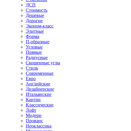
ДСП
Стоимость
Дешевые
Дорогие
Эконом-класс
Элитные
Форма
П-образные
Угловые
Прямые
Радиусные
Скошенные углы
Стиль
Современные
Евро
Английские
Дизайнерские
Итальянские
Кантри
Классические
Лофт
Модерн
Прованс
Неоклассика