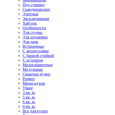
Минимализм
Под старину
Скандинавские
Элитные
Эксклюзивные
Хай-тек
Особенности
Для студии
Для хрущевки
Для дачи
Встроенные
С антресолями
С барной стойкой
С островом
Малогабаритные
Модульные
Скрытые ручки
Размер
Мини-кухни
Узкие
3 кв. м.
5 кв. м.
6 кв. м.
9 кв. м.
Все для кухни