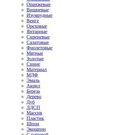
Оранжевые
Вишневые
Изумрудные
Венге
Ореховые
Янтарные
Сиреневые
Салатовые
Фиолетовые
Мятные
Золотые
Синие
Материал
МДФ
Эмаль
Акрил
Береза
Дерево
Дуб
ЛДСП
Массив
Пластик
Шпон
Экошпон
С патиной