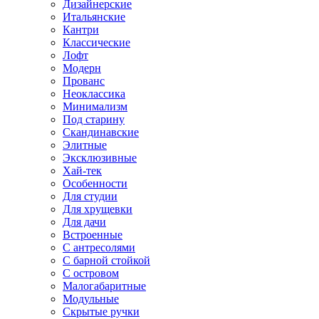
Дизайнерские
Итальянские
Кантри
Классические
Лофт
Модерн
Прованс
Неоклассика
Минимализм
Под старину
Скандинавские
Элитные
Эксклюзивные
Хай-тек
Особенности
Для студии
Для хрущевки
Для дачи
Встроенные
С антресолями
С барной стойкой
С островом
Малогабаритные
Модульные
Скрытые ручки