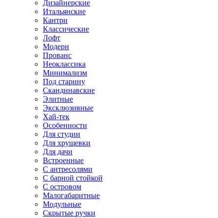
Дизайнерские
Итальянские
Кантри
Классические
Лофт
Модерн
Прованс
Неоклассика
Минимализм
Под старину
Скандинавские
Элитные
Эксклюзивные
Хай-тек
Особенности
Для студии
Для хрущевки
Для дачи
Встроенные
С антресолями
С барной стойкой
С островом
Малогабаритные
Модульные
Скрытые ручки