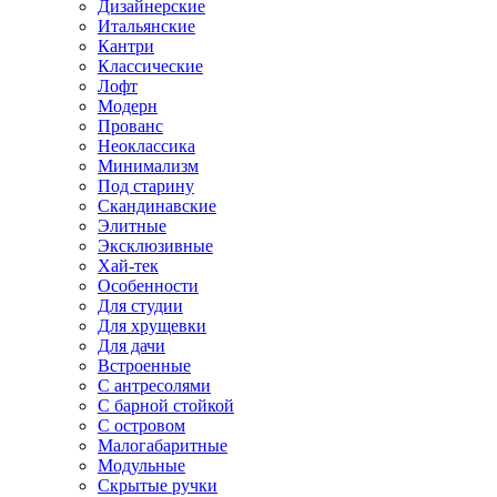
Дизайнерские
Итальянские
Кантри
Классические
Лофт
Модерн
Прованс
Неоклассика
Минимализм
Под старину
Скандинавские
Элитные
Эксклюзивные
Хай-тек
Особенности
Для студии
Для хрущевки
Для дачи
Встроенные
С антресолями
С барной стойкой
С островом
Малогабаритные
Модульные
Скрытые ручки