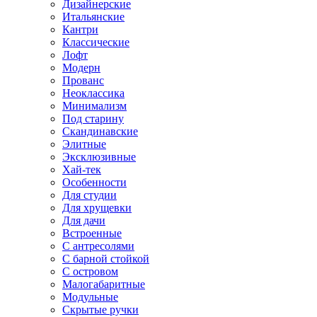
Дизайнерские
Итальянские
Кантри
Классические
Лофт
Модерн
Прованс
Неоклассика
Минимализм
Под старину
Скандинавские
Элитные
Эксклюзивные
Хай-тек
Особенности
Для студии
Для хрущевки
Для дачи
Встроенные
С антресолями
С барной стойкой
С островом
Малогабаритные
Модульные
Скрытые ручки