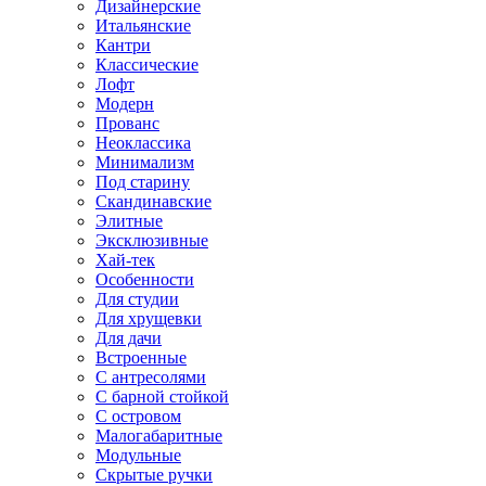
Дизайнерские
Итальянские
Кантри
Классические
Лофт
Модерн
Прованс
Неоклассика
Минимализм
Под старину
Скандинавские
Элитные
Эксклюзивные
Хай-тек
Особенности
Для студии
Для хрущевки
Для дачи
Встроенные
С антресолями
С барной стойкой
С островом
Малогабаритные
Модульные
Скрытые ручки