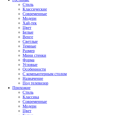
Стиль
Классические
Современные
Модерн
Хай-тек
Цвет
Белые
Венге
Светлые
Темные
Размер
Мини стенки
Форма
Угловые
Особенности
С компьютерным столом
Назначение
Под телевизор
Прихожие
Стиль
Классика
Современные
Модерн
Цвет