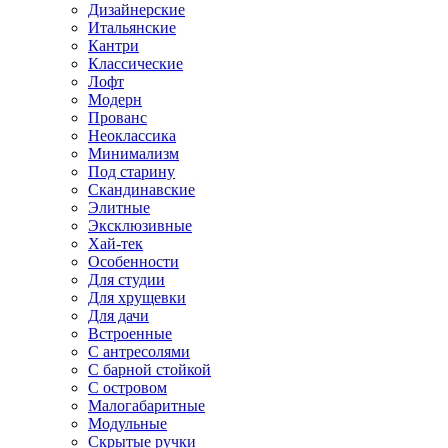
Дизайнерские
Итальянские
Кантри
Классические
Лофт
Модерн
Прованс
Неоклассика
Минимализм
Под старину
Скандинавские
Элитные
Эксклюзивные
Хай-тек
Особенности
Для студии
Для хрущевки
Для дачи
Встроенные
С антресолями
С барной стойкой
С островом
Малогабаритные
Модульные
Скрытые ручки