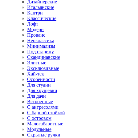
Дизайнерские
Итальянские
Кантри
Классические
Лофт
Модерн
Прованс
Неоклассика
Минимализм
Под старину
Скандинавские
Элитные
Эксклюзивные
Хай-тек
Особенности
Для студии
Для хрущевки
Для дачи
Встроенные
С антресолями
С барной стойкой
С островом
Малогабаритные
Модульные
Скрытые ручки