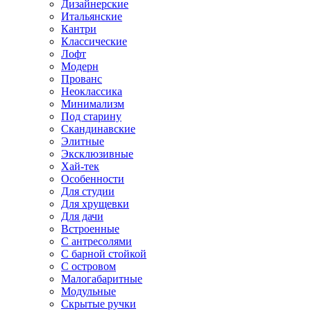
Дизайнерские
Итальянские
Кантри
Классические
Лофт
Модерн
Прованс
Неоклассика
Минимализм
Под старину
Скандинавские
Элитные
Эксклюзивные
Хай-тек
Особенности
Для студии
Для хрущевки
Для дачи
Встроенные
С антресолями
С барной стойкой
С островом
Малогабаритные
Модульные
Скрытые ручки