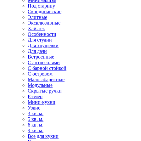
Минимализм
Под старину
Скандинавские
Элитные
Эксклюзивные
Хай-тек
Особенности
Для студии
Для хрущевки
Для дачи
Встроенные
С антресолями
С барной стойкой
С островом
Малогабаритные
Модульные
Скрытые ручки
Размер
Мини-кухни
Узкие
3 кв. м.
5 кв. м.
6 кв. м.
9 кв. м.
Все для кухни