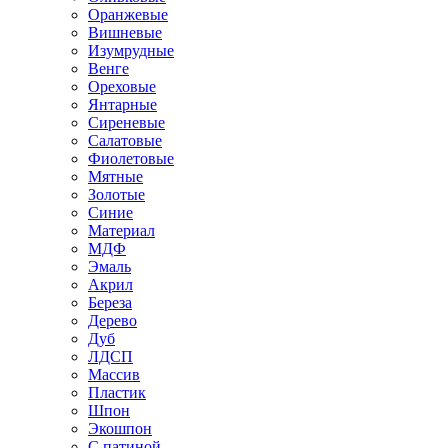
Оранжевые
Вишневые
Изумрудные
Венге
Ореховые
Янтарные
Сиреневые
Салатовые
Фиолетовые
Мятные
Золотые
Синие
Материал
МДФ
Эмаль
Акрил
Береза
Дерево
Дуб
ЛДСП
Массив
Пластик
Шпон
Экошпон
С патиной