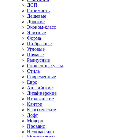
ДСП
Стоимость
Дешевые
Дорогие
Эконом-класс
Элитные
Форма
П-образные
Угловые
Прямые
Радиусные
Скошенные углы
Стиль
Современные
Евро
Английские
Дизайнерские
Итальянские
Кантри
Классические
Лофт
Модерн
Прованс
Неоклассика