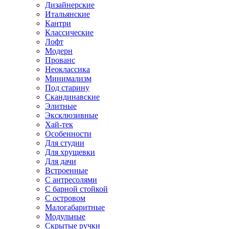
Дизайнерские
Итальянские
Кантри
Классические
Лофт
Модерн
Прованс
Неоклассика
Минимализм
Под старину
Скандинавские
Элитные
Эксклюзивные
Хай-тек
Особенности
Для студии
Для хрущевки
Для дачи
Встроенные
С антресолями
С барной стойкой
С островом
Малогабаритные
Модульные
Скрытые ручки