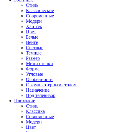
Стиль
Классические
Современные
Модерн
Хай-тек
Цвет
Белые
Венге
Светлые
Темные
Размер
Мини стенки
Форма
Угловые
Особенности
С компьютерным столом
Назначение
Под телевизор
Прихожие
Стиль
Классика
Современные
Модерн
Цвет