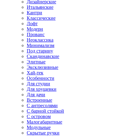
Дизайнерские
Итальянские
Кантри
Классические
Лофт
Модерн
Прованс
Неоклассика
Минимализм
Под старину
Скандинавские
Элитные
Эксклюзивные
Хай-тек
Особенности
Для студии
Для хрущевки
Для дачи
Встроенные
С антресолями
С барной стойкой
С островом
Малогабаритные
Модульные
Скрытые ручки