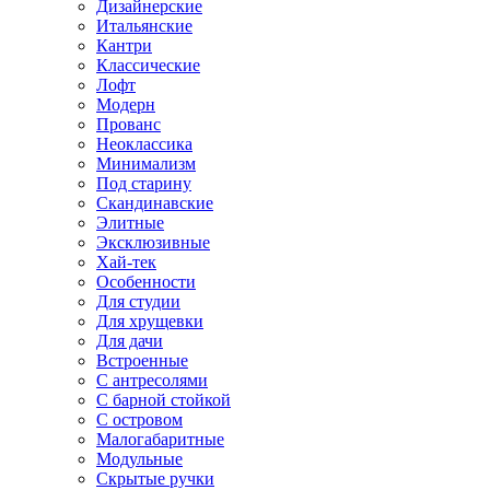
Дизайнерские
Итальянские
Кантри
Классические
Лофт
Модерн
Прованс
Неоклассика
Минимализм
Под старину
Скандинавские
Элитные
Эксклюзивные
Хай-тек
Особенности
Для студии
Для хрущевки
Для дачи
Встроенные
С антресолями
С барной стойкой
С островом
Малогабаритные
Модульные
Скрытые ручки