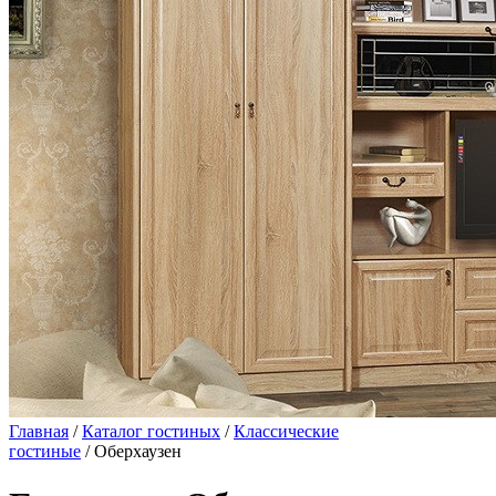
Главная
/
Каталог гостиных
/
Классические
гостиные
/ Оберхаузен