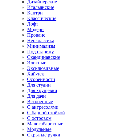
Дизайнерские
Итальянские
Кантри
Классические
Лофт
Модерн
Прованс
Неоклассика
Минимализм
Под старину
Скандинавские
Элитные
Эксклюзивные
Хай-тек
Особенности
Для студии
Для хрущевки
Для дачи
Встроенные
С антресолями
С барной стойкой
С островом
Малогабаритные
Модульные
Скрытые ручки