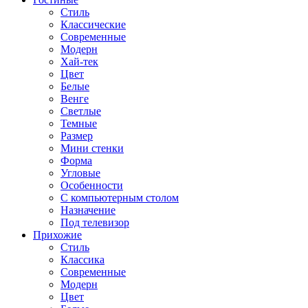
Стиль
Классические
Современные
Модерн
Хай-тек
Цвет
Белые
Венге
Светлые
Темные
Размер
Мини стенки
Форма
Угловые
Особенности
С компьютерным столом
Назначение
Под телевизор
Прихожие
Стиль
Классика
Современные
Модерн
Цвет