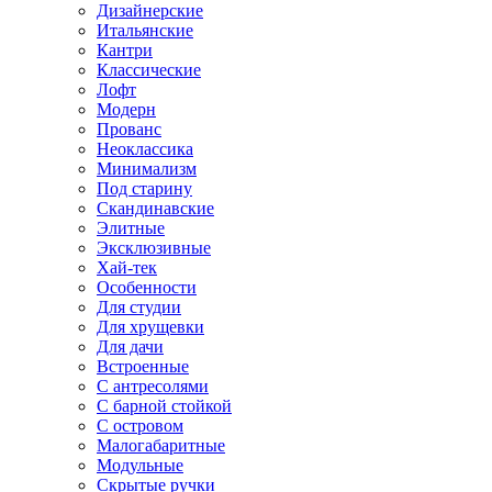
Дизайнерские
Итальянские
Кантри
Классические
Лофт
Модерн
Прованс
Неоклассика
Минимализм
Под старину
Скандинавские
Элитные
Эксклюзивные
Хай-тек
Особенности
Для студии
Для хрущевки
Для дачи
Встроенные
С антресолями
С барной стойкой
С островом
Малогабаритные
Модульные
Скрытые ручки