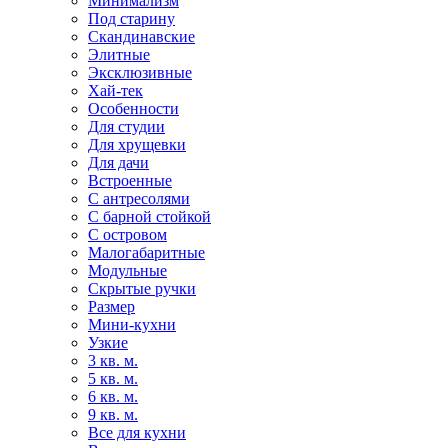
Минимализм
Под старину
Скандинавские
Элитные
Эксклюзивные
Хай-тек
Особенности
Для студии
Для хрущевки
Для дачи
Встроенные
С антресолями
С барной стойкой
С островом
Малогабаритные
Модульные
Скрытые ручки
Размер
Мини-кухни
Узкие
3 кв. м.
5 кв. м.
6 кв. м.
9 кв. м.
Все для кухни