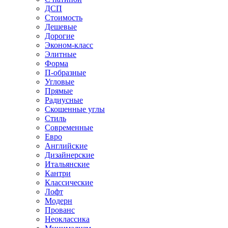
ДСП
Стоимость
Дешевые
Дорогие
Эконом-класс
Элитные
Форма
П-образные
Угловые
Прямые
Радиусные
Скошенные углы
Стиль
Современные
Евро
Английские
Дизайнерские
Итальянские
Кантри
Классические
Лофт
Модерн
Прованс
Неоклассика