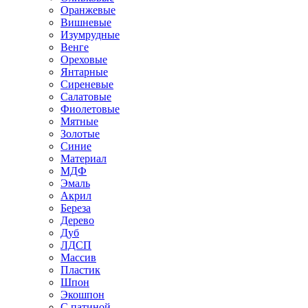
Оранжевые
Вишневые
Изумрудные
Венге
Ореховые
Янтарные
Сиреневые
Салатовые
Фиолетовые
Мятные
Золотые
Синие
Материал
МДФ
Эмаль
Акрил
Береза
Дерево
Дуб
ЛДСП
Массив
Пластик
Шпон
Экошпон
С патиной