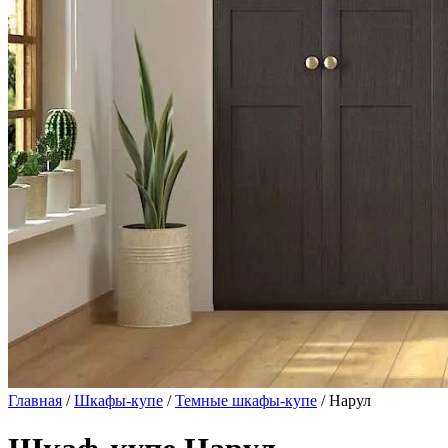
Главная
/
Шкафы-купе
/
Темные шкафы-купе
/ Нарул