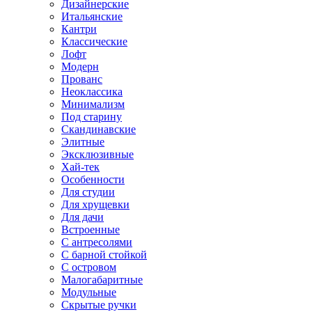
Дизайнерские
Итальянские
Кантри
Классические
Лофт
Модерн
Прованс
Неоклассика
Минимализм
Под старину
Скандинавские
Элитные
Эксклюзивные
Хай-тек
Особенности
Для студии
Для хрущевки
Для дачи
Встроенные
С антресолями
С барной стойкой
С островом
Малогабаритные
Модульные
Скрытые ручки