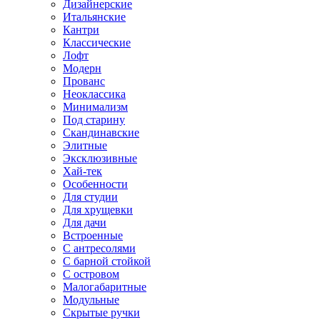
Дизайнерские
Итальянские
Кантри
Классические
Лофт
Модерн
Прованс
Неоклассика
Минимализм
Под старину
Скандинавские
Элитные
Эксклюзивные
Хай-тек
Особенности
Для студии
Для хрущевки
Для дачи
Встроенные
С антресолями
С барной стойкой
С островом
Малогабаритные
Модульные
Скрытые ручки