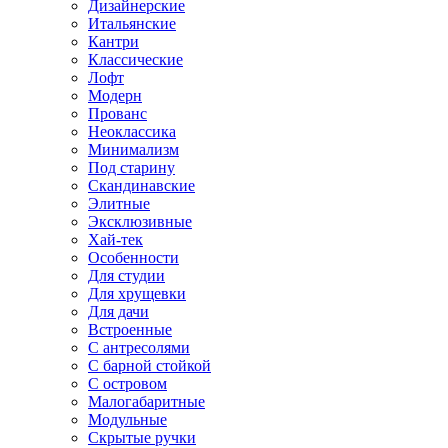
Дизайнерские
Итальянские
Кантри
Классические
Лофт
Модерн
Прованс
Неоклассика
Минимализм
Под старину
Скандинавские
Элитные
Эксклюзивные
Хай-тек
Особенности
Для студии
Для хрущевки
Для дачи
Встроенные
С антресолями
С барной стойкой
С островом
Малогабаритные
Модульные
Скрытые ручки