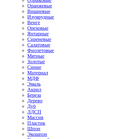
Оливковые
Оранжевые
Вишневые
Изумрудные
Венге
Ореховые
Янтарные
Сиреневые
Салатовые
Фиолетовые
Мятные
Золотые
Синие
Материал
МДФ
Эмаль
Акрил
Береза
Дерево
Дуб
ЛДСП
Массив
Пластик
Шпон
Экошпон