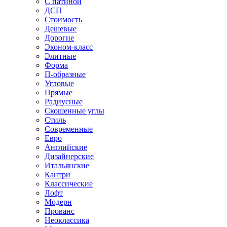
С патиной
ДСП
Стоимость
Дешевые
Дорогие
Эконом-класс
Элитные
Форма
П-образные
Угловые
Прямые
Радиусные
Скошенные углы
Стиль
Современные
Евро
Английские
Дизайнерские
Итальянские
Кантри
Классические
Лофт
Модерн
Прованс
Неоклассика