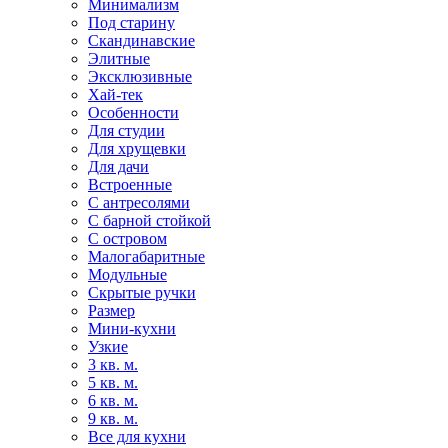
Минимализм
Под старину
Скандинавские
Элитные
Эксклюзивные
Хай-тек
Особенности
Для студии
Для хрущевки
Для дачи
Встроенные
С антресолями
С барной стойкой
С островом
Малогабаритные
Модульные
Скрытые ручки
Размер
Мини-кухни
Узкие
3 кв. м.
5 кв. м.
6 кв. м.
9 кв. м.
Все для кухни