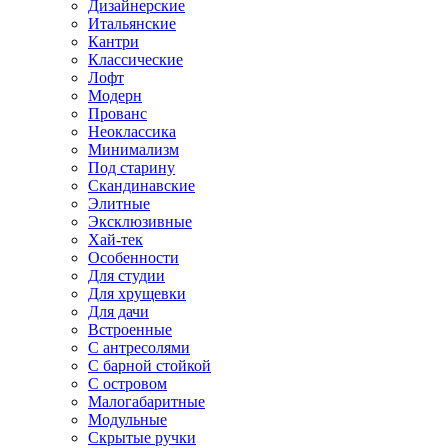
Дизайнерские
Итальянские
Кантри
Классические
Лофт
Модерн
Прованс
Неоклассика
Минимализм
Под старину
Скандинавские
Элитные
Эксклюзивные
Хай-тек
Особенности
Для студии
Для хрущевки
Для дачи
Встроенные
С антресолями
С барной стойкой
С островом
Малогабаритные
Модульные
Скрытые ручки