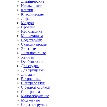
Дизайнерские
Итальянские
Кантри
Классические
Лофт
Модерн
Прованс
Неоклассика
Минимализм
Под старину
Скандинавские
Элитные
Эксклюзивные
Хай-тек
Особенности
Для студии
Для хрущевки
Для дачи
Встроенные
С антресолями
С барной стойкой
С островом
Малогабаритные
Модульные
Скрытые ручки