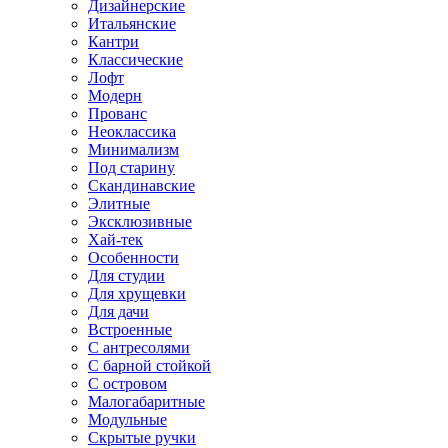
Дизайнерские
Итальянские
Кантри
Классические
Лофт
Модерн
Прованс
Неоклассика
Минимализм
Под старину
Скандинавские
Элитные
Эксклюзивные
Хай-тек
Особенности
Для студии
Для хрущевки
Для дачи
Встроенные
С антресолями
С барной стойкой
С островом
Малогабаритные
Модульные
Скрытые ручки