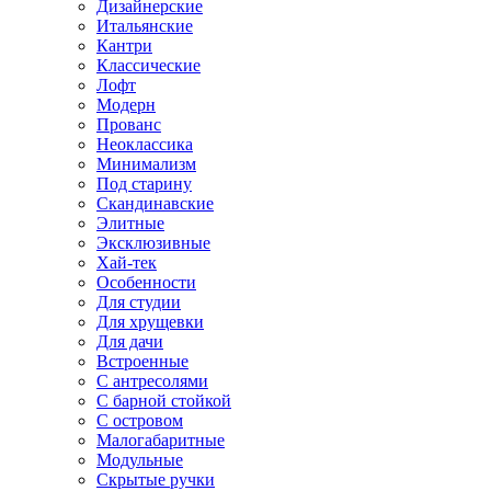
Дизайнерские
Итальянские
Кантри
Классические
Лофт
Модерн
Прованс
Неоклассика
Минимализм
Под старину
Скандинавские
Элитные
Эксклюзивные
Хай-тек
Особенности
Для студии
Для хрущевки
Для дачи
Встроенные
С антресолями
С барной стойкой
С островом
Малогабаритные
Модульные
Скрытые ручки