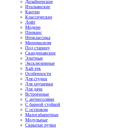
Дизайнерские
Итальянские
Кантри
Классические
Лофт
Модерн
Прованс
Неоклассика
Минимализм
Под старину
Скандинавские
Элитные
Эксклюзивные
Хай-тек
Особенности
Для студии
Для хрущевки
Для дачи
Встроенные
С антресолями
С барной стойкой
С островом
Малогабаритные
Модульные
Скрытые ручки