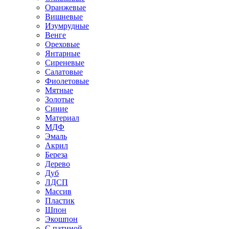
Оранжевые
Вишневые
Изумрудные
Венге
Ореховые
Янтарные
Сиреневые
Салатовые
Фиолетовые
Мятные
Золотые
Синие
Материал
МДФ
Эмаль
Акрил
Береза
Дерево
Дуб
ЛДСП
Массив
Пластик
Шпон
Экошпон
С патиной