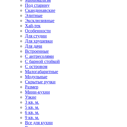
Минимализм
Под старину
Скандинавские
Элитные
Эксклюзивные
Хай-тек
Особенности
Для студии
Для хрущевки
Для дачи
Встроенные
С антресолями
С барной стойкой
С островом
Малогабаритные
Модульные
Скрытые ручки
Размер
Мини-кухни
Узкие
3 кв. м.
5 кв. м.
6 кв. м.
9 кв. м.
Все для кухни