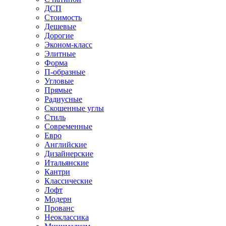
ДСП
Стоимость
Дешевые
Дорогие
Эконом-класс
Элитные
Форма
П-образные
Угловые
Прямые
Радиусные
Скошенные углы
Стиль
Современные
Евро
Английские
Дизайнерские
Итальянские
Кантри
Классические
Лофт
Модерн
Прованс
Неоклассика